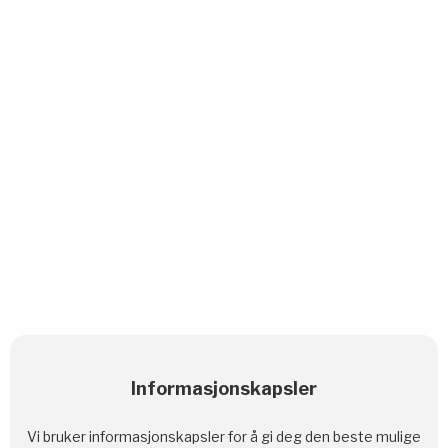
Kyrre Bakkemo
Kundekontakt / Driftsleder
452 35 257

Informasjonskapsler
drift@kmiljo.no

Vi bruker informasjonskapsler for å gi deg den beste mulige